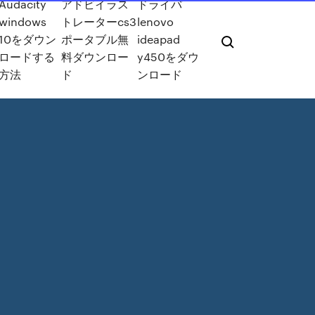
Audacity
アドビイラス
ドライバ
windows
トレーターcs3
lenovo
10をダウン
ポータブル無
ideapad
ロードする
料ダウンロー
y450をダウ
方法
ド
ンロード