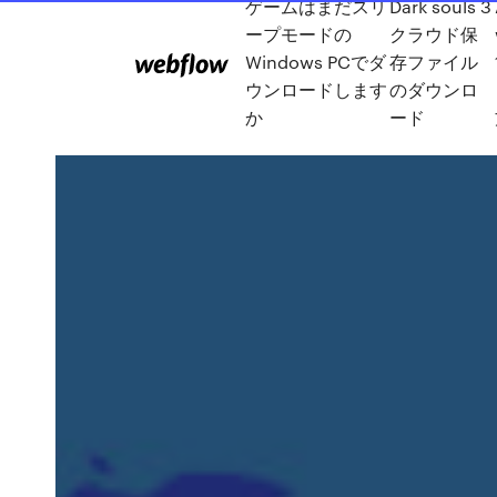
ゲームはまだスリ
Dark souls 3
ープモードの
クラウド保
Windows PCでダ
存ファイル
ウンロードします
のダウンロ
か
ード