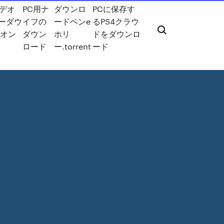
ビデオ
PC用ナ
ダウンロ
PCに保存す
ーダウ
イフの
ードベンe
るPS4クラウ
Kオン
ダウン
ホリ
ドをダウンロ
ロード
ー.torrent
ード