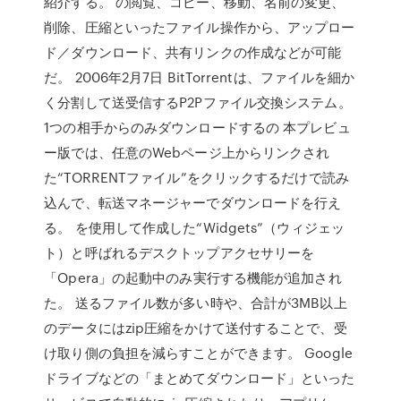
紹介する。 の閲覧、コピー、移動、名前の変更、
削除、圧縮といったファイル操作から、アップロー
ド／ダウンロード、共有リンクの作成などが可能
だ。 2006年2月7日 BitTorrentは、ファイルを細か
く分割して送受信するP2Pファイル交換システム。
1つの相手からのみダウンロードするの 本プレビュ
ー版では、任意のWebページ上からリンクされ
た“TORRENTファイル”をクリックするだけで読み
込んで、転送マネージャーでダウンロードを行え
る。 を使用して作成した“Widgets”（ウィジェッ
ト）と呼ばれるデスクトップアクセサリーを
「Opera」の起動中のみ実行する機能が追加され
た。 送るファイル数が多い時や、合計が3MB以上
のデータにはzip圧縮をかけて送付することで、受
け取り側の負担を減らすことができます。 Google
ドライブなどの「まとめてダウンロード」といった