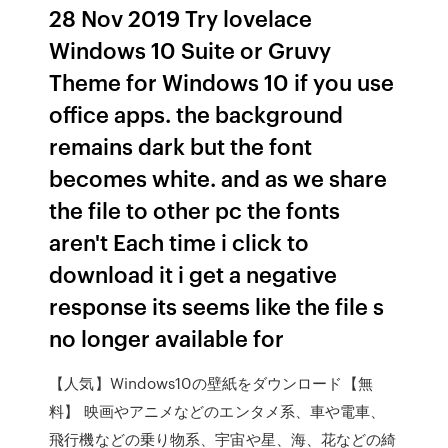
28 Nov 2019 Try lovelace
Windows 10 Suite or Gruvy
Theme for Windows 10 if you use
office apps. the background
remains dark but the font
becomes white. and as we share
the file to other pc the fonts
aren't Each time i click to
download it i get a negative
response its seems like the file s
no longer available for
【人気】Windows10の壁紙をダウンロード【無
料】 映画やアニメなどのエンタメ系、車や電車、
飛行機などの乗り物系、宇宙や星、海、花などの綺